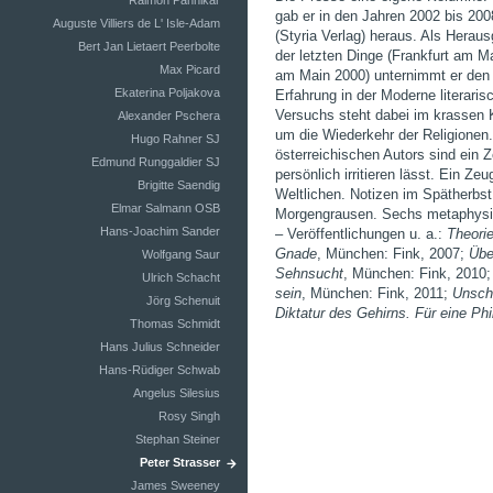
Raimon Pannikar
gab er in den Jahren 2002 bis 20
Auguste Villiers de L' Isle-Adam
(Styria Verlag) heraus. Als Herau
Bert Jan Lietaert Peerbolte
der letzten Dinge (Frankfurt am 
Max Picard
am Main 2000) unternimmt er den
Ekaterina Poljakova
Erfahrung in der Moderne literaris
Versuchs steht dabei im krassen K
Alexander Pschera
um die Wiederkehr der Religionen
Hugo Rahner SJ
österreichischen Autors sind ein
Edmund Runggaldier SJ
persönlich irritieren lässt. Ein Z
Brigitte Saendig
Weltlichen. Notizen im Spätherbs
Elmar Salmann OSB
Morgengrausen. Sechs metaphysisch
Hans-Joachim Sander
– Veröffentlichungen u. a.:
Theorie
Gnade
, München: Fink, 2007;
Übe
Wolfgang Saur
Sehnsucht
, München: Fink, 2010
Ulrich Schacht
sein
, München: Fink, 2011;
Unschu
Jörg Schenuit
Diktatur des Gehirns. Für eine Ph
Thomas Schmidt
Hans Julius Schneider
Hans-Rüdiger Schwab
Angelus Silesius
Rosy Singh
Stephan Steiner
Peter Strasser
James Sweeney