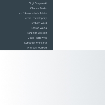
Birgit Szepanski
Charles Taylor
Leo Nikolajewitsch Tolstoi
Bernd Trocholepczy
Graham Ward
Konrad Weiss
Franziska Wilcken
Jean-Pierre Wils
Sebastian Wohlfarth
Andreas Wollbold