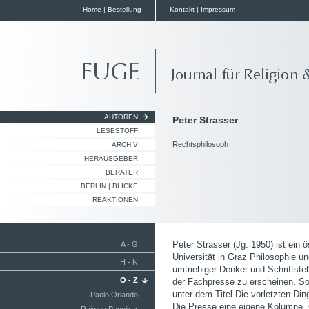
Home
|
Bestellung
Kontakt
|
Impressum
AUTOREN
Peter Strasser
LESESTOFF
Rechtsphilosoph
ARCHIV
HERAUSGEBER
BERATER
BERLIN | BLICKE
REAKTIONEN
Peter Strasser (Jg. 1950) ist ein ö
A - G
Universität in Graz Philosophie un
H - N
umtriebiger Denker und Schriftstel
O - Z
der Fachpresse zu erscheinen. So 
unter dem Titel Die vorletzten Di
Paolo Orlando
Die Presse eine eigene Kolumne