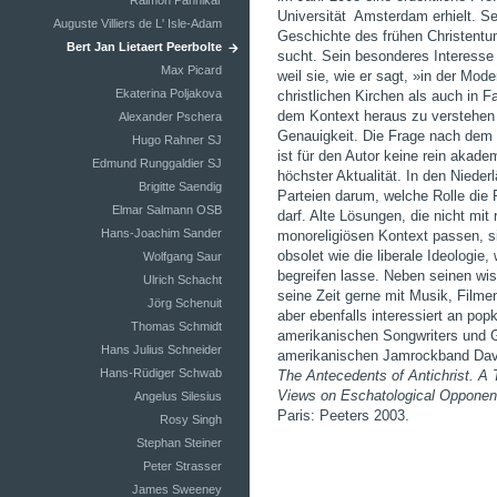
Raimon Pannikar
Universität Amsterdam erhielt. Se
Auguste Villiers de L' Isle-Adam
Geschichte des frühen Christentum
Bert Jan Lietaert Peerbolte
sucht. Sein besonderes Interesse 
Max Picard
weil sie, wie er sagt, »in der Mo
Ekaterina Poljakova
christlichen Kirchen als auch in F
dem Kontext heraus zu verstehen 
Alexander Pschera
Genauigkeit. Die Frage nach dem O
Hugo Rahner SJ
ist für den Autor keine rein akad
Edmund Runggaldier SJ
höchster Aktualität. In den Niederl
Brigitte Saendig
Parteien darum, welche Rolle die R
Elmar Salmann OSB
darf. Alte Lösungen, die nicht mit 
Hans-Joachim Sander
monoreligiösen Kontext passen, s
obsolet wie die liberale Ideologie
Wolfgang Saur
begreifen lasse. Neben seinen wis
Ulrich Schacht
seine Zeit gerne mit Musik, Filmen
Jörg Schenuit
aber ebenfalls interessiert an pop
Thomas Schmidt
amerikanischen Songwriters und G
Hans Julius Schneider
amerikanischen Jamrockband Dave
Hans-Rüdiger Schwab
The Antecedents of Antichrist. A Tr
Views on
Eschatological Opponen
Angelus Silesius
Paris: Peeters 2003.
Rosy Singh
Stephan Steiner
Peter Strasser
James Sweeney