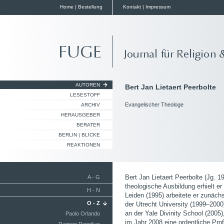
Home
|
Bestellung
Kontakt
|
Impressum
AUTOREN
Bert Jan Lietaert Peerbolte
LESESTOFF
Evangelischer Theologe
ARCHIV
HERAUSGEBER
BERATER
BERLIN | BLICKE
REAKTIONEN
Bert Jan Lietaert Peerbolte (Jg. 1
A - G
theologische Ausbildung erhielt e
H - N
Leiden (1995) arbeitete er zunäch
O - Z
der Utrecht University (1999–200
an der Yale Divinity School (2005),
Paolo Orlando
im Jahr 2008 eine ordentliche Pr