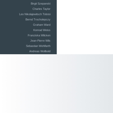
Birgit Szepanski
Charles Taylor
Leo Nikolajewitsch Tolstoi
Bernd Trocholepczy
Graham Ward
Konrad Weiss
Franziska Wilcken
Jean-Pierre Wils
Sebastian Wohlfarth
Andreas Wollbold