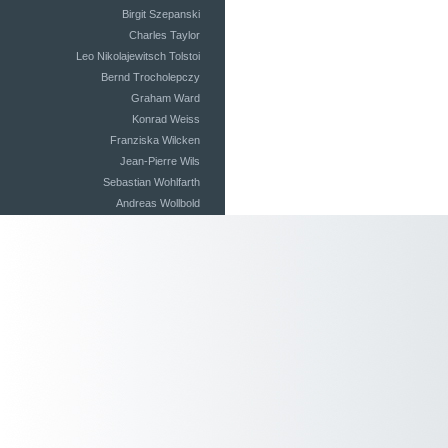
Birgit Szepanski
Charles Taylor
Leo Nikolajewitsch Tolstoi
Bernd Trocholepczy
Graham Ward
Konrad Weiss
Franziska Wilcken
Jean-Pierre Wils
Sebastian Wohlfarth
Andreas Wollbold