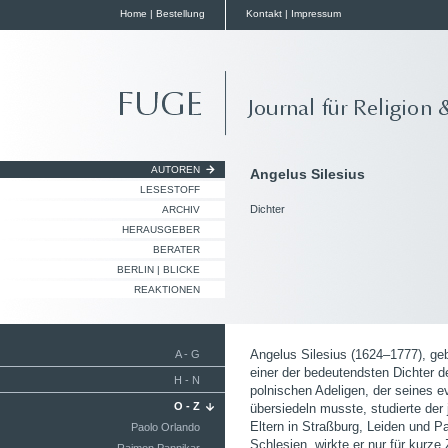
Home
|
Bestellung
Kontakt
|
Impressum
AUTOREN
Angelus Silesius
LESESTOFF
Dichter
ARCHIV
HERAUSGEBER
BERATER
BERLIN | BLICKE
REAKTIONEN
Angelus Silesius (1624–1777), gebo
A - G
einer der bedeutendsten Dichter d
H - N
polnischen Adeligen, der seines 
O - Z
übersiedeln musste, studierte der
Eltern in Straßburg, Leiden und P
Paolo Orlando
Schlesien, wirkte er nur für kurze