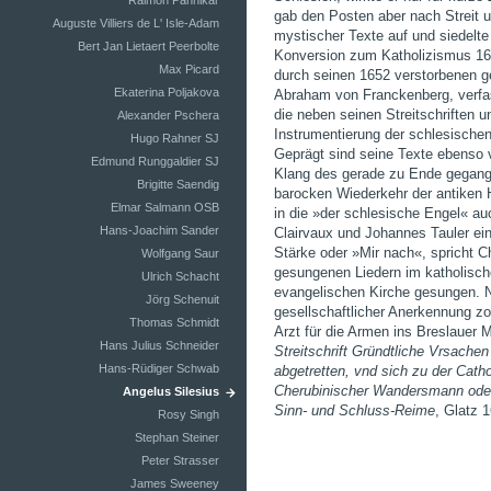
Raimon Pannikar
gab den Posten aber nach Streit 
Auguste Villiers de L' Isle-Adam
mystischer Texte auf und siedelte 
Bert Jan Lietaert Peerbolte
Konversion zum Katholizismus 1653
Max Picard
durch seinen 1652 verstorbenen g
Ekaterina Poljakova
Abraham von Franckenberg, verfas
die neben seinen Streitschriften 
Alexander Pschera
Instrumentierung der schlesische
Hugo Rahner SJ
Geprägt sind seine Texte ebenso
Edmund Runggaldier SJ
Klang des gerade zu Ende gegange
Brigitte Saendig
barocken Wiederkehr der antiken H
Elmar Salmann OSB
in die »der schlesische Engel« a
Hans-Joachim Sander
Clairvaux und Johannes Tauler einf
Stärke oder »Mir nach«, spricht C
Wolfgang Saur
gesungenen Liedern im katholisch
Ulrich Schacht
evangelischen Kirche gesungen. N
Jörg Schenuit
gesellschaftlicher Anerkennung zo
Thomas Schmidt
Arzt für die Armen ins Breslauer M
Hans Julius Schneider
Streitschrift Gründtliche Vrsach
Hans-Rüdiger Schwab
abgetretten, vnd sich zu der Cath
Cherubinischer Wandersmann oder
Angelus Silesius
Sinn- und Schluss-Reime
, Glatz 
Rosy Singh
Stephan Steiner
Peter Strasser
James Sweeney