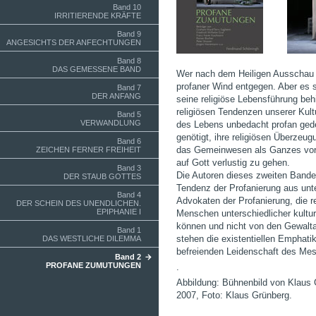
Band 10
IRRITIERENDE KRÄFTE
Band 9
ANGESICHTS DER ANFECHTUNGEN
Band 8
DAS GEMESSENE BAND
Wer nach dem Heiligen Ausschau 
profaner Wind entgegen. Aber es si
Band 7
DER ANFANG
seine religiöse Lebensführung beh
religiösen Tendenzen unserer Kul
Band 5
VERWANDLUNG
des Lebens unbedacht profan ged
genötigt, ihre religiösen Überzeu
Band 6
das Gemeinwesen als Ganzes vor d
ZEICHEN FERNER FREIHEIT
auf Gott verlustig zu gehen.
Band 3
Die Autoren dieses zweiten Bande
DER STAUB GOTTES
Tendenz der Profanierung aus unte
Band 4
Advokaten der Profanierung, die 
DER SCHEIN DES UNENDLICHEN.
EPIPHANIE I
Menschen unterschiedlicher kulture
können und nicht von den Gewalt
Band 1
stehen die existentiellen Emphat
DAS WESTLICHE DILEMMA
befreienden Leidenschaft des Mes
Band 2
PROFANE ZUMUTUNGEN
.
Abbildung: Bühnenbild von Klaus G
2007, Foto: Klaus Grünberg.