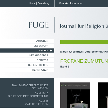
Home
|
Bestellung
Kontakt
|
Impressum
AUTOREN
LESESTOFF
ARCHIV
Martin Knechtges | Jörg Schenuit (Hr
HERAUSGEBER
PROFANE ZUMUTU
BERATER
BERLIN | BLICKE
Band 2
REAKTIONEN
Band 14-15 OEFFENTLICHES
SCHWEIGEN
Band 12-13
DIE KRONE DER SCHOEPFUNG
Band 11
ZWEITE NATUREN