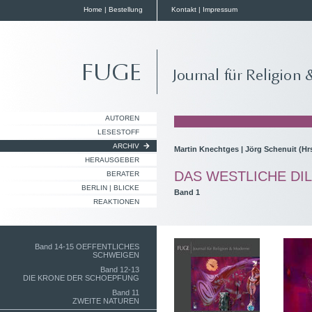
Home
|
Bestellung
Kontakt
|
Impressum
AUTOREN
LESESTOFF
ARCHIV
Martin Knechtges | Jörg Schenuit (Hr
HERAUSGEBER
DAS WESTLICHE DI
BERATER
BERLIN | BLICKE
Band 1
REAKTIONEN
Band 14-15 OEFFENTLICHES
SCHWEIGEN
Band 12-13
DIE KRONE DER SCHOEPFUNG
Band 11
ZWEITE NATUREN