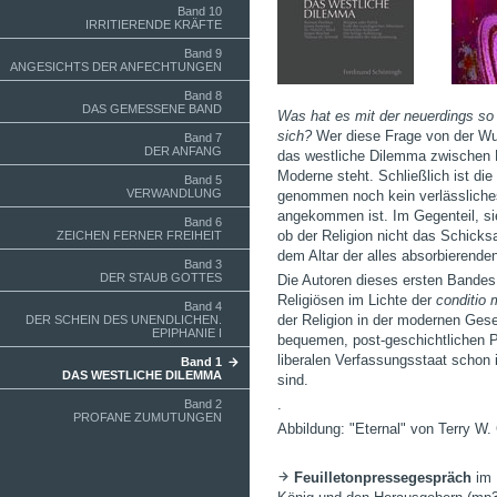
Band 10
IRRITIERENDE KRÄFTE
Band 9
ANGESICHTS DER ANFECHTUNGEN
Band 8
DAS GEMESSENE BAND
Was hat es mit der neuerdings so
sich?
Wer diese Frage von der Wur
Band 7
DER ANFANG
das westliche Dilemma zwischen R
Moderne steht. Schließlich ist die 
Band 5
VERWANDLUNG
genommen noch kein verlässliches
angekommen ist. Im Gegenteil, si
Band 6
ob der Religion nicht das Schicksal
ZEICHEN FERNER FREIHEIT
dem Altar der alles absorbierenden
Band 3
DER STAUB GOTTES
Die Autoren dieses ersten Bandes
Religiösen im Lichte der
conditio
Band 4
der Religion in der modernen Gesel
DER SCHEIN DES UNENDLICHEN.
EPIPHANIE I
bequemen, post-geschichtlichen 
liberalen Verfassungsstaat schon i
Band 1
DAS WESTLICHE DILEMMA
sind.
.
Band 2
PROFANE ZUMUTUNGEN
Abbildung: "Eternal" von Terry W. 
Feuilletonpressegespräch
im 