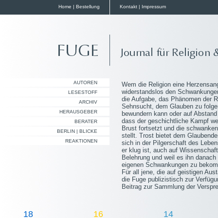
Home
|
Bestellung
Kontakt
|
Impressum
AUTOREN
Wem die Religion eine Herzensangel
widerstandslos den Schwankungen 
LESESTOFF
die Aufgabe, das Phänomen der Re
ARCHIV
Sehnsucht, dem Glauben zu folgen
HERAUSGEBER
bewundern kann oder auf Abstand z
dass der geschichtliche Kampf we
BERATER
Brust fortsetzt und die schwanke
BERLIN | BLICKE
stellt. Trost bietet dem Glaubend
REAKTIONEN
sich in der Pilgerschaft des Lebe
er klug ist, auch auf Wissenschaft
Belehrung und weil es ihn danach 
eigenen Schwankungen zu beko
Für all jene, die auf geistigen Au
die Fuge publizistisch zur Verfüg
Beitrag zur Sammlung der Verspre
18
16
14