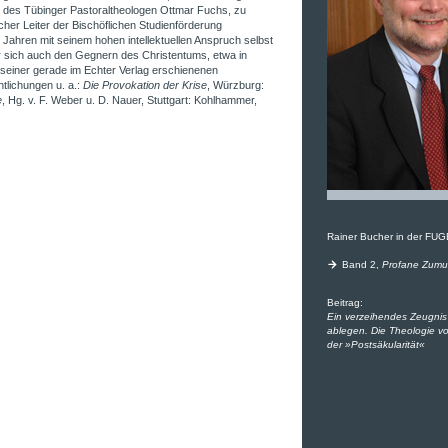
 des Tübinger Pastoraltheologen Ottmar Fuchs, zu
her Leiter der Bischöflichen Studienförderung
Jahren mit seinem hohen intellektuellen Anspruch selbst
r sich auch den Gegnern des Christentums, etwa in
 seiner gerade im Echter Verlag erschienenen
ntlichungen u. a.:
D
ie Provokation der Krise
, Würzburg:
e
, Hg. v. F. Weber u. D. Nauer, Stuttgart: Kohlhammer,
Rainer Bucher in der FUG
Band 2,
Profane Zumu
Beitrag:
Ein verzeihendes Zeugnis 
ablegen. Die Theologie 
der »Postsäkularität«