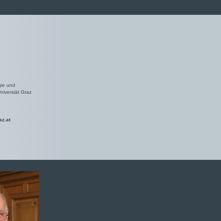
gie und
niversiät Graz
az.at