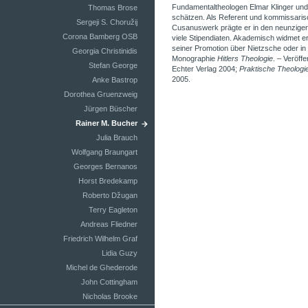
Fundamentaltheologen Elmar Klinger und
Thomas Brose
schätzen. Als Referent und kommissarisc
Sergeji S. Choružij
Cusanuswerk prägte er in den neunziger 
Corona Bamberg OSB
viele Stipendiaten. Akademisch widmet e
seiner Promotion über Nietzsche oder in
Georgia Christinidis
Monographie
Hitlers Theologie
. – Veröffe
Stefan George
Echter Verlag 2004;
Praktische Theologi
2005.
Anke Bastrop
Dorothea Gruenzweig
Jürgen Büscher
Rainer M. Bucher
Julia Brauch
Wolfgang Braungart
Georges Bernanos
Horst Bredekamp
Roberto Džugan
Terry Eagleton
Andreas Fliedner
Friedrich Wilhelm Graf
Lidia Guzy
Michel de Ghederode
John Cottingham
Nicholas Brooke