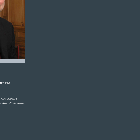
E:
tungen
für Christus
vor dem Phänomen