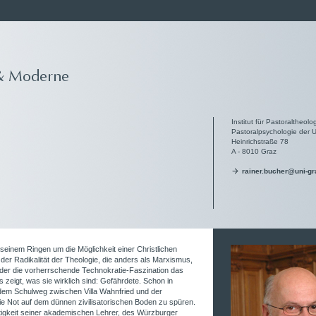
Institut für Pastoraltheolo
Pastoralpsychologie der U
Heinrichstraße 78
A - 8010 Graz
rainer.bucher@uni-gr
 seinem Ringen um die Möglichkeit einer Christlichen
er Radikalität der Theologie, die anders als Marxismus,
der die vorherrschende Technokratie-Faszination das
 zeigt, was sie wirklich sind: Gefährdete. Schon in
f dem Schulweg zwischen Villa Wahnfried und der
ie Not auf dem dünnen zivilisatorischen Boden zu spüren.
tigkeit seiner akademischen Lehrer, des Würzburger