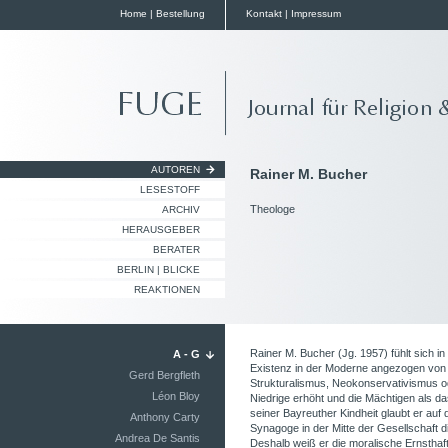
Home
|
Bestellung
Kontakt
|
Impressum
AUTOREN
Rainer M. Bucher
LESESTOFF
Theologe
ARCHIV
HERAUSGEBER
BERATER
BERLIN | BLICKE
REAKTIONEN
Rainer M. Bucher (Jg. 1957) fühlt sich in
A - G
Existenz in der Moderne angezogen von d
Gerd Bergfleth
Strukturalismus, Neokonservativismus o
Léon Bloy
Niedrige erhöht und die Mächtigen als das
seiner Bayreuther Kindheit glaubt er au
Anthony Carty
Synagoge in der Mitte der Gesellschaft d
Andrea De Santis
Deshalb weiß er die moralische Ernsthaf