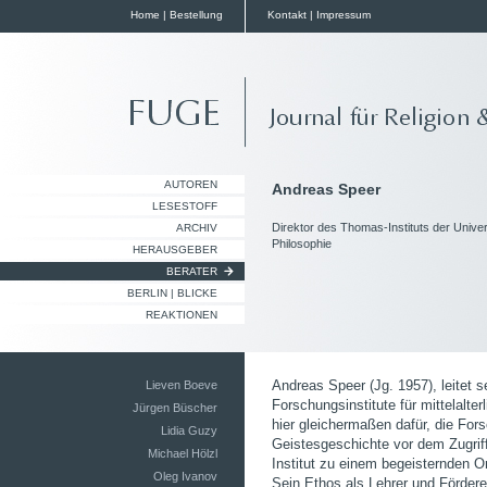
Home
|
Bestellung
Kontakt
|
Impressum
AUTOREN
Andreas Speer
LESESTOFF
Direktor des Thomas-Instituts der Univer
ARCHIV
Philosophie
HERAUSGEBER
BERATER
BERLIN | BLICKE
REAKTIONEN
Andreas Speer (Jg. 1957), leitet s
Lieven Boeve
Forschungsinstitute für mittelalte
Jürgen Büscher
hier gleichermaßen dafür, die For
Lidia Guzy
Geistesgeschichte vor dem Zugriff
Michael Hölzl
Institut zu einem begeisternden O
Oleg Ivanov
Sein Ethos als Lehrer und Förderer