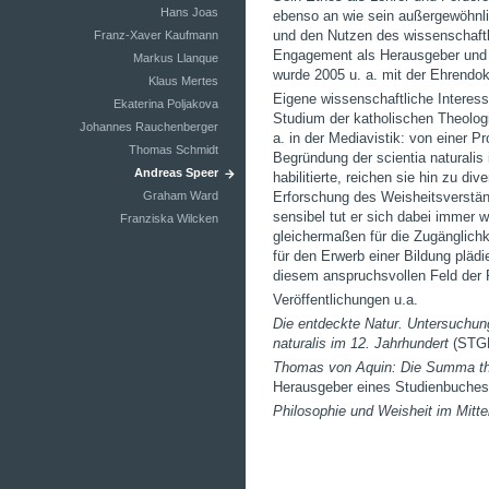
Hans Joas
ebenso an wie sein außergewöhnli
und den Nutzen des wissenschaftli
Franz-Xaver Kaufmann
Engagement als Herausgeber und B
Markus Llanque
wurde 2005 u. a. mit der Ehrendok
Klaus Mertes
Eigene wissenschaftliche Interess
Ekaterina Poljakova
Studium der katholischen Theologie
Johannes Rauchenberger
a. in der Mediavistik: von einer P
Thomas Schmidt
Begründung der scientia naturalis 
Andreas Speer
habilitierte, reichen sie hin zu di
Graham Ward
Erforschung des Weisheitsverständ
sensibel tut er sich dabei immer w
Franziska Wilcken
gleichermaßen für die Zugänglichke
für den Erwerb einer Bildung pläd
diesem anspruchsvollen Feld der 
Veröffentlichungen u.a.
Die entdeckte Natur. Untersuchun
naturalis im 12. Jahrhundert
(STGM
Thomas von Aquin: Die Summa the
Herausgeber eines Studienbuches)
Philosophie und Weisheit im Mittel