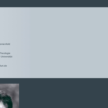
hemenfeld
Theologie
Universität
furt.de