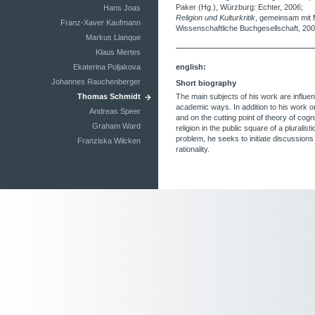
Paker (Hg.), Würzburg: Echter, 2006;
Hans Joas
Religion und Kulturkritik
, gemeinsam mit 
Franz-Xaver Kaufmann
Wissenschaftliche Buchgesellschaft, 200
Markus Llanque
Klaus Mertes
Ekaterina Poljakova
english:
Johannes Rauchenberger
Short biography
Thomas Schmidt
The main subjects of his work are influen
academic ways. In addition to his work on
Andreas Speer
and on the cutting point of theory of cogn
Graham Ward
religion in the public square of a plurali
problem, he seeks to initiate discussions w
Franziska Wilcken
rationality.