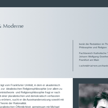
berät die Redaktion im T
Philosophie und Religion
Fachbereich Katholische 
Johann Wolfgang Goethe 
Frankfurt am Main
t.schmidt<at>em.uni-frank
prägt vom Frankfurter Umfeld, in dem er akademisch
 zur idealistischen Religionsphilosophie (vor allem zu
nntnistheorie und Religionsphilosophie fragt er nach
it einer pluralistischen und demokratisch verfassten
 erörtern, sucht er die Auseinandersetzung sowohl mit
heorie der Rationalität.
luralistischen Öffentlichkeit
, gemeinsam mit Michael