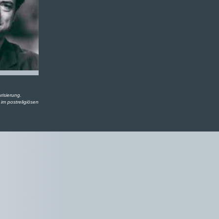
risierung.
im postreligiösen