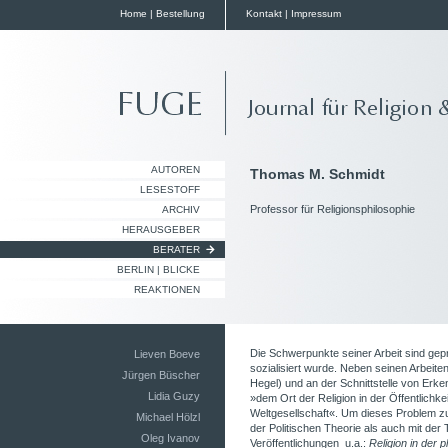
Home
|
Bestellung
Kontakt
|
Impressum
AUTOREN
Thomas M. Schmidt
LESESTOFF
Professor für Religionsphilosophie
ARCHIV
HERAUSGEBER
BERATER
BERLIN | BLICKE
REAKTIONEN
Die Schwerpunkte seiner Arbeit sind ge
Lieven Boeve
sozialisiert wurde. Neben seinen Arbeiten
Jürgen Büscher
Hegel) und an der Schnittstelle von Erke
Lidia Guzy
»dem Ort der Religion in der Öffentlichke
Weltgesellschaft«. Um dieses Problem zu
Michael Hölzl
der Politischen Theorie als auch mit der T
Oleg Ivanov
Veröffentlichungen u.a.:
Religion in der p