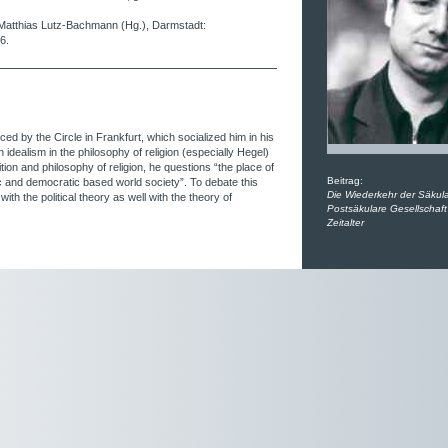
Matthias Lutz-Bachmann (Hg.), Darmstadt:
6.
ced by the Circle in Frankfurt, which socialized him in his
 idealism in the philosophy of religion (especially Hegel)
ition and philosophy of religion, he questions “the place of
Beitrag:
stic and democratic based world society”. To debate this
Die Wiederkehr der Säkula
ith the political theory as well with the theory of
Postsäkulare Gesellschaft 
Zeitalter